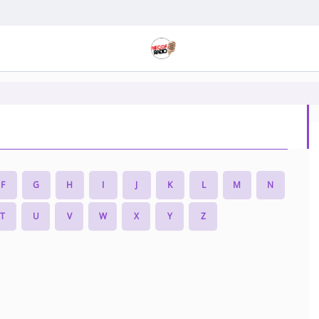
F
G
H
I
J
K
L
M
N
T
U
V
W
X
Y
Z