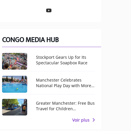
CONGO MEDIA HUB
Stockport Gears Up for Its
Spectacular Soapbox Race
Manchester Celebrates
National Play Day with More
Than 100 Free Activities for
Children
Greater Manchester: Free Bus
Travel for Children
Throughout August
Voir plus