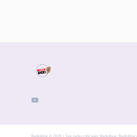
RadioKing © 2026 | Site radio créé avec
RadioKing
. RadioKing