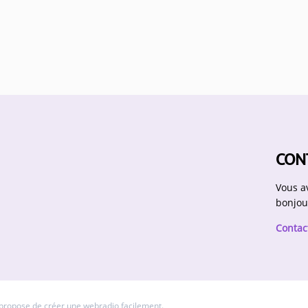
CON
Vous a
bonjou
Contac
 propose de
créer une webradio
facilement.