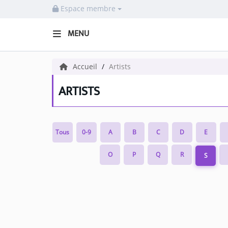
Espace membre
MENU
HOME NECOF
Accueil
Artists
LOCAL NEWS
ARTISTS
Radio
Tous
0-9
A
B
C
D
E
NEWS
O
P
Q
R
S
SHOWS
TEAM
EVENTS
CORONAVIRUS