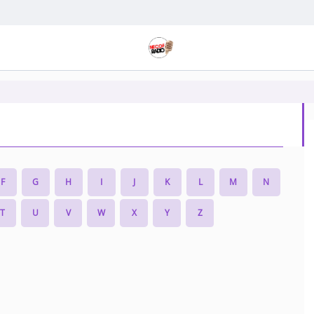
F
G
H
I
J
K
L
M
N
T
U
V
W
X
Y
Z