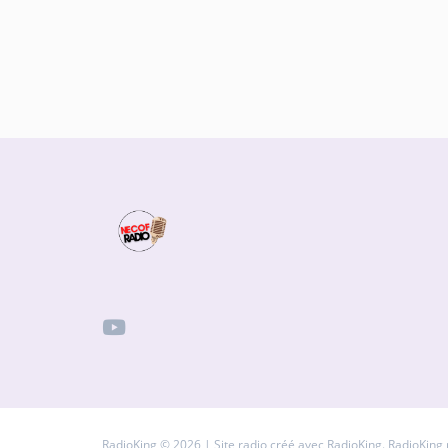
RadioKing © 2026 | Site radio créé avec
RadioKing
. RadioKing