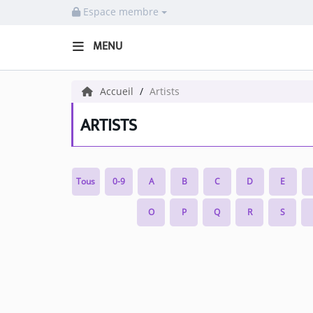
Espace membre
MENU
HOME NECOF
Accueil
Artists
LOCAL NEWS
ARTISTS
Radio
Tous
0-9
A
B
C
D
E
NEWS
O
P
Q
R
S
SHOWS
TEAM
EVENTS
CORONAVIRUS