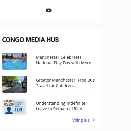
CONGO MEDIA HUB
Manchester Celebrates
National Play Day with More
Than 100 Free Activities for
Children
Greater Manchester: Free Bus
Travel for Children
Throughout August
Understanding Indefinite
Leave to Remain (ILR): A
Pathway to Permanent
Residence in the United
Voir plus
Kingdom