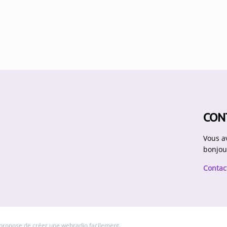
CON
Vous a
bonjou
Contac
 propose de
créer une webradio
facilement.