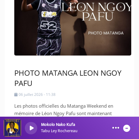
PHOTO MATANGA LEON NGOY
PAFU
06 juillet 2026 - 11:38
Les photos officielles du Matanga Weekend en
mémoire de Léon Ngoy Pafu sont maintenant
disponibles. Merci à toutes les personnes qui ont
Mokolo Nako Kufa
participé à ce moment de...
Tabu Ley Rochereau