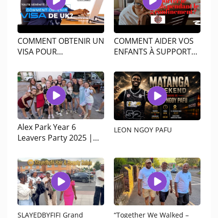
COMMENT OBTENIR UN
COMMENT AIDER VOS
VISA POUR
ENFANTS À SUPPORTER
FRANCE,UK,CANADA,BELGIQUE?
LE POIDS PENDANT LE
2 CONFINEMENT?
Alex Park Year 6
LEON NGOY PAFU
Leavers Party 2025 |
Official Celebration
Video
SLAYEDBYFIFI Grand
“Together We Walked –