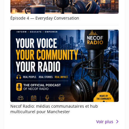
Participate
DEDICATIONS
Épisode 4 — Everyday Conversation
CONTESTS
Contact
Humour
HOME
Se connecter
Necof Radio: médias communautaires et hub
multiculturel pour Manchester
Voir plus