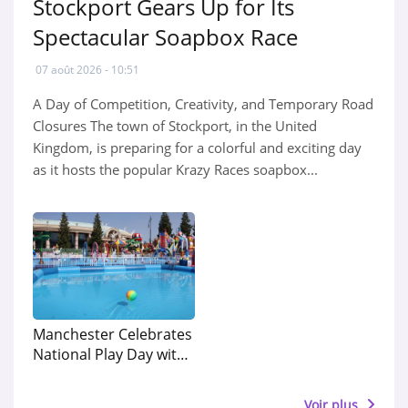
Stockport Gears Up for Its
Spectacular Soapbox Race
07 août 2026 - 10:51
A Day of Competition, Creativity, and Temporary Road
Closures The town of Stockport, in the United
Kingdom, is preparing for a colorful and exciting day
as it hosts the popular Krazy Races soapbox...
Manchester Celebrates
National Play Day with
More Than 100 Free
Activities for Children
Voir plus