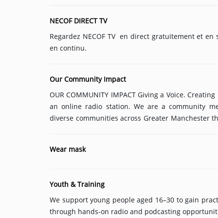
passeport vaccinal pour certains grands rassemblements. Il y a encore deux jours, des m
du gouvernement britannique assuraient que le 
NECOF DIRECT TV
nécessaire. Boris Johnson a finalement décidé d'appu
Music
Regardez NECOF TV en direct gratuitement et en s
TOP 10
en continu.
ARTISTS
Our Community Impact
PLAYLIST
OUR COMMUNITY IMPACT Giving a Voice. Creating O
an online radio station. We are a community me
PLAYED TRACKS
diverse communities across Greater Manchester th
storytelling. Every programme we produce aims to
Medias
year, we support: ✅ Young people ✅ New arrivals 
Wear mask
community organisations OUR IMPACT In 2026 we p
PHOTOS
Podcasts Produced ???? 15 Volunteers Trained ???? 1
PODCASTS
Youth & Training
VIDEOS
We support young people aged 16–30 to gain pract
through hands-on radio and podcasting opportunitie