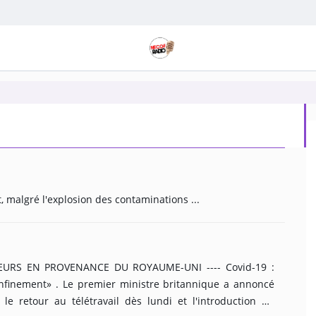
Les règles de voyage vers le Royaume-Uni s'allègent, malgré l'explosion des contaminations ...
 PROVENANCE DU ROYAUME-UNI ---- Covid-19 :
nfinement» . Le premier ministre britannique a annoncé
le retour au télétravail dès lundi et l'introduction du