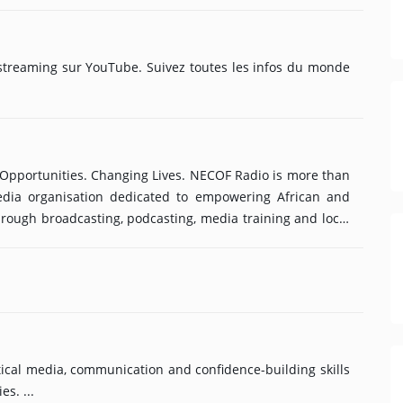
embres éminents
déclenchement du «Plan B» contre le Covid n'était pas
yer sur le......
treaming sur YouTube. Suivez toutes les infos du monde
pportunities. Changing Lives. NECOF Radio is more than
dia organisation dedicated to empowering African and
rough broadcasting, podcasting, media training and local
 inform, educate and connect people. WHO WE HELP Every
✅ Refugees ✅ Families ✅ Older people ✅ Creators ✅ Local
roudly achieved: ???? 35 Community Interviews ???? 20
20 Local News......
ical media, communication and confidence-building skills
s. ...