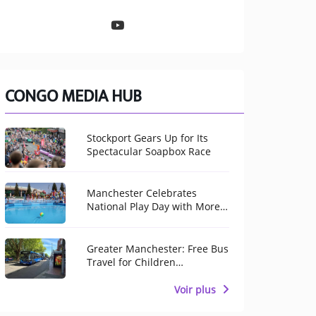
CONGO MEDIA HUB
Stockport Gears Up for Its
Spectacular Soapbox Race
Manchester Celebrates
National Play Day with More
Than 100 Free Activities for
Children
Greater Manchester: Free Bus
Travel for Children
Throughout August
Voir plus