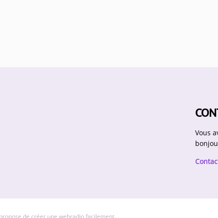
CON
Vous a
bonjou
Contac
 propose de
créer une webradio
facilement.