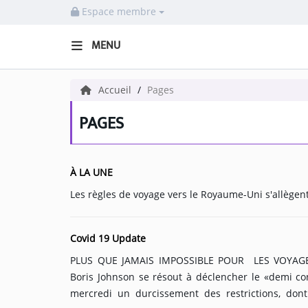
Espace membre
MENU
HOME NECOF
Accueil
Pages
LOCAL NEWS
PAGES
Radio
À LA UNE
NEWS
SHOWS
Covid 19 Update
TEAM
PLUS QUE JAMAIS IMPOSSIBLE POUR LES VOYAGEURS EN
EVENTS
Boris Johnson se résout à déclencher le «demi co
mercredi un durcissement des restrictions, dont 
CORONAVIRUS