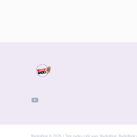
RadioKing © 2026 | Site radio créé avec
RadioKing
. RadioKing