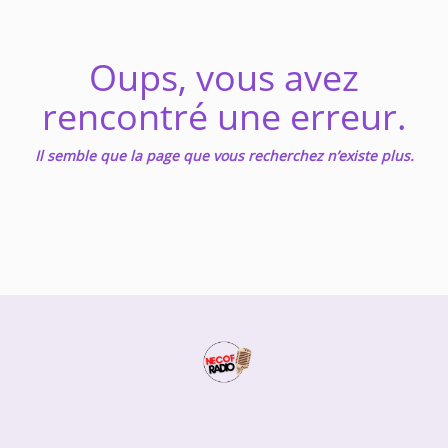
Music
Oups, vous avez
TOP 10
rencontré une erreur.
ARTISTS
PLAYLIST
Il semble que la page que vous recherchez n’existe plus.
PLAYED TRACKS
Medias
PHOTOS
PODCASTS
VIDEOS