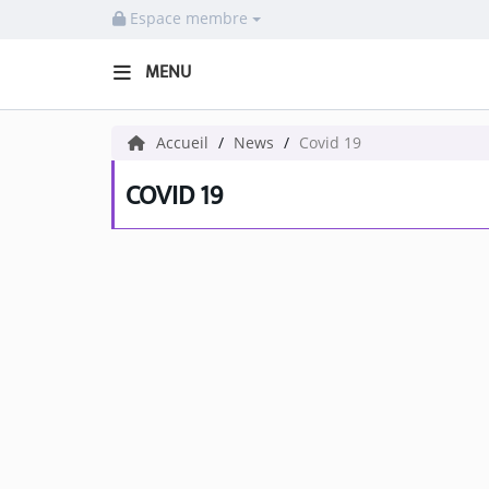
Espace membre
MENU
HOME NECOF
Accueil
News
Covid 19
LOCAL NEWS
COVID 19
Radio
NEWS
SHOWS
TEAM
EVENTS
CORONAVIRUS